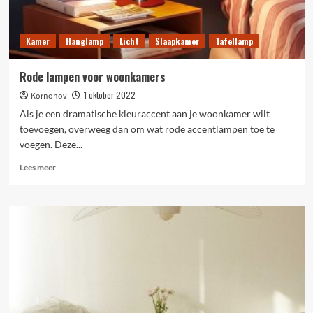
Kamer
Hanglamp
Licht
Slaapkamer
Tafellamp
Rode lampen voor woonkamers
1 oktober 2022
Kornohov
Als je een dramatische kleuraccent aan je woonkamer wilt
toevoegen, overweeg dan om wat rode accentlampen toe te
voegen. Deze...
Lees
Lees meer
meer
over
Rode
lampen
voor
woonkamers