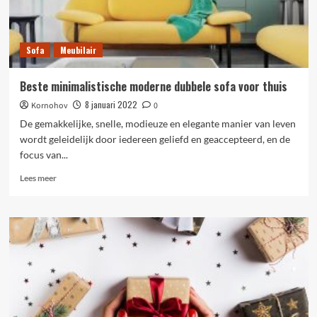
Sofa
Meubilair
Beste minimalistische moderne dubbele sofa voor thuis
8 januari 2022
Kornohov
0
De gemakkelijke, snelle, modieuze en elegante manier van leven
wordt geleidelijk door iedereen geliefd en geaccepteerd, en de
focus van...
Lees
Lees meer
meer
over
Beste
minimalistische
moderne
dubbele
sofa
voor
thuis