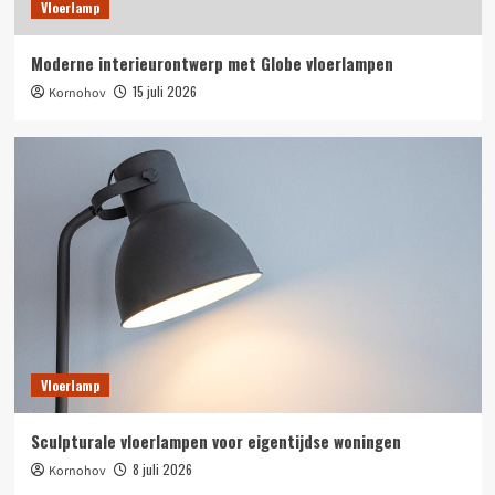
3
Vloerlamp
Moderne interieurontwerp met Globe vloerlampen
Vloerlamp
Minimalistische designer vloerlampen voor
15 juli 2026
Kornohov
thuis
4
Vloerlamp
Nordic stijl stoffen lampenkap slaapkamer
vloerlamp
5
Vloerlamp
Sculpturale vloerlampen voor eigentijdse woningen
8 juli 2026
Kornohov