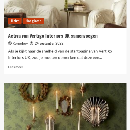
Licht
Hanglamp
Activa van Vertigo Interiors UK samenvoegen
24 september 2022
Kornohov
Als je kijkt naar de snelheid van de startpagina van Vertigo
Interiors UK, zou je moeten opmerken dat deze een...
Lees
Lees meer
meer
over
Activa
van
Vertigo
Interiors
UK
samenvoegen