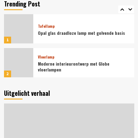
vloerlamp
Trending Post
5
Tafellamp
Opal glas draadloze lamp met golvende basis
1
Vloerlamp
Moderne interieurontwerp met Globe
vloerlampen
2
Vloerlamp
Uitgelicht verhaal
Sculpturale vloerlampen voor eigentijdse
woningen
3
Vloerlamp
Minimalistische designer vloerlampen voor
thuis