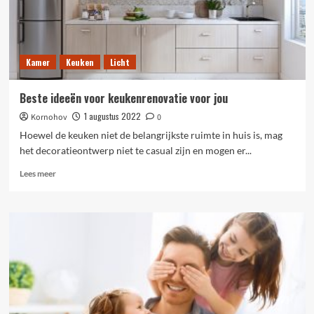
Kamer
Keuken
Licht
Beste ideeën voor keukenrenovatie voor jou
1 augustus 2022
Kornohov
0
Hoewel de keuken niet de belangrijkste ruimte in huis is, mag
het decoratieontwerp niet te casual zijn en mogen er...
Lees
Lees meer
meer
over
Beste
ideeën
voor
keukenrenovatie
voor
jou