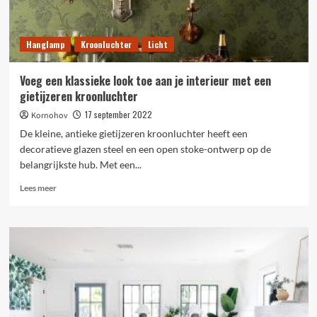
Hanglamp
Kroonluchter
Licht
Voeg een klassieke look toe aan je interieur met een
gietijzeren kroonluchter
17 september 2022
Kornohov
De kleine, antieke gietijzeren kroonluchter heeft een
decoratieve glazen steel en een open stoke-ontwerp op de
belangrijkste hub. Met een...
Lees
Lees meer
meer
over
Voeg
een
klassieke
look
toe
aan
je