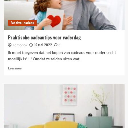
Festival cadeau
Praktische cadeautips voor vaderdag
16 mei 2022
Kornohov
0
Ik moet toegeven dat het kopen van cadeaus voor ouders echt
moeilijk is! ! ! Omdat ze zelden uiten wat...
Lees
Lees meer
meer
over
Praktische
cadeautips
voor
vaderdag