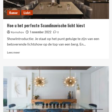
Kamer
Licht
Hoe u het perfecte Scandinavische licht kiest
1 november 2022
Kornohov
0
ShowIntroductie: Je staat op het punt getuige te zijn van een
betoverende lichtshow op de top van een berg. En...
Lees
Lees meer
meer
over
Hoe
u
het
perfecte
Scandinavische
licht
kiest