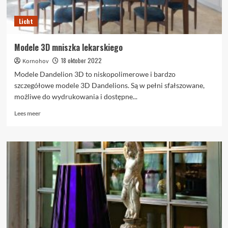
Licht
Modele 3D mniszka lekarskiego
18 oktober 2022
Kornohov
Modele Dandelion 3D to niskopolimerowe i bardzo
szczegółowe modele 3D Dandelions. Są w pełni sfałszowane,
możliwe do wydrukowania i dostępne...
Lees
Lees meer
meer
over
Modele
3D
mniszka
lekarskiego