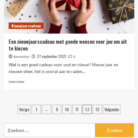
Nieuwjaarscadeau
Een nieuwjaarscadeau met goede wensen voor jou om uit
te kiezen
27 september 2021
Kornohov
0
Wat is een goed cadeau voor oud en nieuw? Nieuw jaar en
nieuwe sfeer, het is vooral aan te raden...
Lees
Lees meer
meer
over
Een
nieuwjaarscadeau
Berichten
Vorige
1
9
10
11
13
Volgende
…
12
met
paginering
goede
wensen
Zoeken
voor
jou
naar: