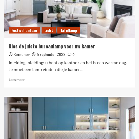
interieur
met
een
gietijzeren
kroonluchter
Festival cadeau
Licht
Tafellamp
Kies de juiste bureaulamp voor uw kamer
5 september 2022
Kornohov
0
Inleiding Inleiding: u bent op kantoor en het is een warme dag.
Je moet een lamp vinden die je kamer...
Lees
Lees meer
meer
over
Kies
de
juiste
bureaulamp
voor
uw
kamer