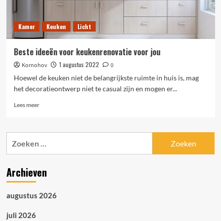
Kamer
Keuken
Licht
Beste ideeën voor keukenrenovatie voor jou
1 augustus 2022
Kornohov
0
Hoewel de keuken niet de belangrijkste ruimte in huis is, mag
het decoratieontwerp niet te casual zijn en mogen er...
Lees
Lees meer
meer
over
Beste
Zoeken
ideeën
naar:
voor
keukenrenovatie
Archieven
voor
jou
augustus 2026
juli 2026