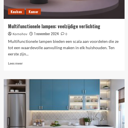
Keuken
Kamer
Multifunctionele lampen: veelzijdige verlichting
1 november 2024
Kornohov
0
Multifunctionele lampen bieden een scala aan voordelen die ze
tot een waardevolle aanvulling maken in elk huishouden. Ten
eerste zijn...
Lees
Lees meer
meer
over
Multifunctionele
lampen:
veelzijdige
verlichting