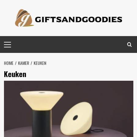
Spring
naar
inhoud
Primair
menu
HOME
KAMER
KEUKEN
Keuken