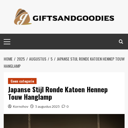
Spring
naar
inhoud
Primair
menu
HOME
2025
AUGUSTUS
5
JAPANSE STIJL RONDE KATOEN HENNEP TOUW
HANGLAMP
Geen categorie
Japanse Stijl Ronde Katoen Hennep
Touw Hanglamp
Kornohov
5 augustus 2025
0